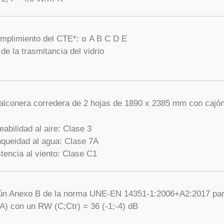
mplimiento del CTE*: α A B C D E
 de la trasmitancia del vidrio
alconera corredera de 2 hojas de 1890 x 2385 mm con cajón
abilidad al aire: Clase 3
queidad al agua: Clase 7A
tencia al viento: Clase C1
ún Anexo B de la norma UNE-EN 14351-1:2006+A2:2017 para
A) con un RW (C;Ctr) = 36 (-1;-4) dB