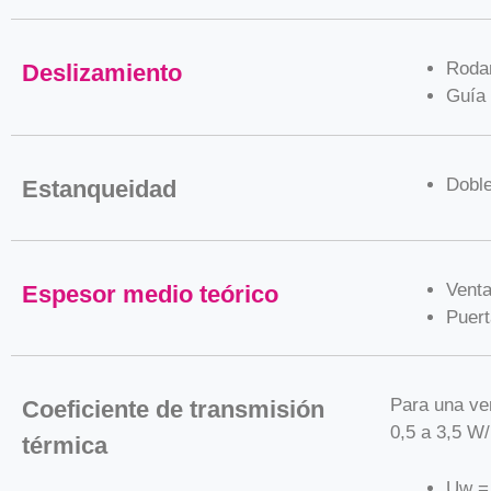
Rodam
Deslizamiento
Guía 
Doble
Estanqueidad
Vent
Espesor medio teórico
Puer
Para una ve
Coeficiente de transmisión
0,5 a 3,5 W
térmica
Uw =