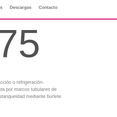
s
Descargas
Contacto
75
ción o refrigeración.
sta por marcos tubulares de
estanqueidad mediante burlete