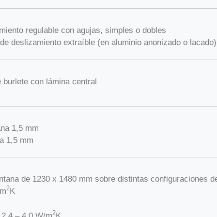
iento regulable con agujas, simples o dobles
de deslizamiento extraíble (en aluminio anonizado o lacado)
 burlete con lámina central
ana 1,5 mm
ta 1,5 mm
ntana de 1230 x 1480 mm sobre distintas configuraciones de
2
/m
K
2
 2,4 – 4,0 W/m
K