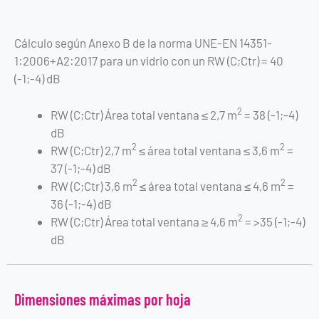
Cálculo según Anexo B de la norma UNE-EN 14351-
1:2006+A2:2017 para un vidrio con un RW (C;Ctr) = 40
(-1;-4) dB
2
RW (C;Ctr) Área total ventana ≤ 2,7 m
= 38 (-1;-4)
dB
2
2
RW (C;Ctr) 2,7 m
≤ área total ventana ≤ 3,6 m
=
37 (-1;-4) dB
2
2
RW (C;Ctr) 3,6 m
≤ área total ventana ≤ 4,6 m
=
36 (-1;-4) dB
2
RW (C;Ctr) Área total ventana ≥ 4,6 m
= >35 (-1;-4)
dB
Dimensiones máximas por hoja