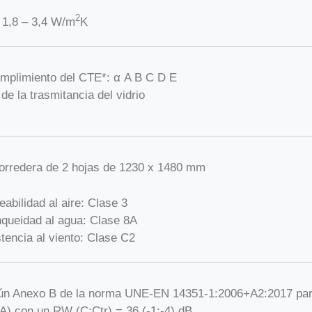
2
 1,8 – 3,4 W/m
K
mplimiento del CTE*: α A B C D E
 de la trasmitancia del vidrio
orredera de 2 hojas de 1230 x 1480 mm
abilidad al aire: Clase 3
queidad al agua: Clase 8A
tencia al viento: Clase C2
ún Anexo B de la norma UNE-EN 14351-1:2006+A2:2017 para
A) con un RW (C;Ctr) = 36 (-1;-4) dB