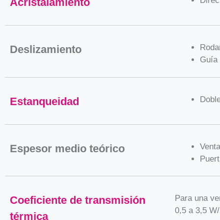
Direc
Acristalamiento
Rodam
Deslizamiento
Guía 
Doble
Estanqueidad
Vent
Espesor medio teórico
Puer
Para una ve
Coeficiente de transmisión
0,5 a 3,5 W
térmica