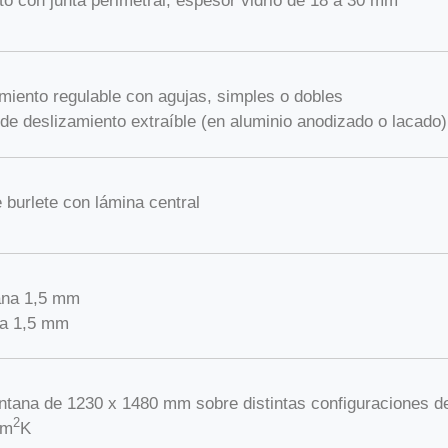
to con junta perimetral, espesor vidrio de 18 a 30 mm
iento regulable con agujas, simples o dobles
de deslizamiento extraíble (en aluminio anodizado o lacado)
 burlete con lámina central
ana 1,5 mm
ta 1,5 mm
ntana de 1230 x 1480 mm sobre distintas configuraciones de
2
/m
K